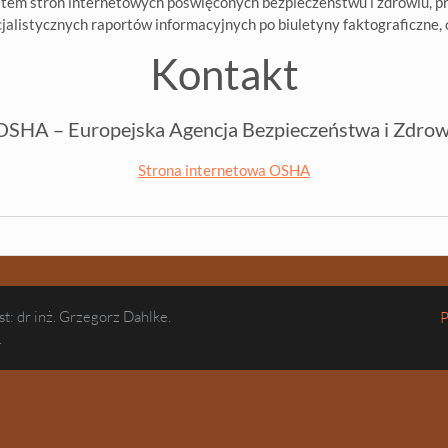
em stron internetowych poświęconych bezpieczeństwu i zdrowiu, pr
cjalistycznych raportów informacyjnych po biuletyny faktograficzne,
Kontakt
OSHA – Europejska Agencja Bezpieczeństwa i Zdrow
Strona internetowa OSHA
t: dr inż. Grzegorz Dahlke.
P
.