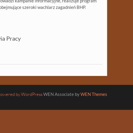
owadzi kampanie informacyjne, realizuje program
 obejmujące szeroki wachlarz zagadnień BHP.
ia Pracy
owered by WordPress
WEN Associate by
WEN Themes