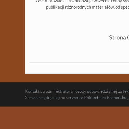
OSHA prowadzi i rozbudowuje wszechstronny syst
publikacji różnorodnych materiałów, od spe
Strona 
Kontakt do administratora i osoby odpowiedzialnej za teks
Serwis znajduje się na serwerze Politechniki Poznańskiej